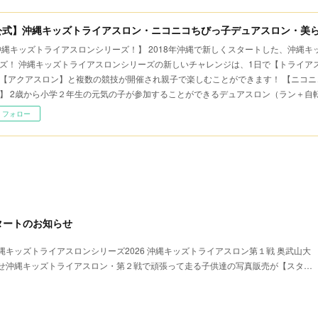
公式】沖縄キッズトライアスロン・ニコニコちびっ子デュアスロン・美
沖縄キッズトライアスロンシリーズ！】 2018年沖縄で新しくスタートした、沖縄
ズ！ 沖縄キッズトライアスロンシリーズの新しいチャレンジは、1日で【トライア
【アクアスロン】と複数の競技が開催され親子で楽しむことができます！ 【ニコニ
】 2歳から小学２年生の元気の子が参加することができるデュアスロン（ラン＋自
フォロー
タートのお知らせ
キッズトライアスロンシリーズ2026 沖縄キッズトライアスロン第１戦 奥武山大
せ沖縄キッズトライアスロン・第２戦で頑張って走る子供達の写真販売が【スタ…