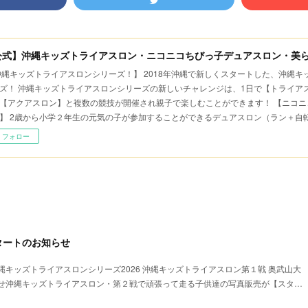
公式】沖縄キッズトライアスロン・ニコニコちびっ子デュアスロン・美
沖縄キッズトライアスロンシリーズ！】 2018年沖縄で新しくスタートした、沖縄
ズ！ 沖縄キッズトライアスロンシリーズの新しいチャレンジは、1日で【トライア
【アクアスロン】と複数の競技が開催され親子で楽しむことができます！ 【ニコニ
】 2歳から小学２年生の元気の子が参加することができるデュアスロン（ラン＋自
フォロー
タートのお知らせ
キッズトライアスロンシリーズ2026 沖縄キッズトライアスロン第１戦 奥武山大
せ沖縄キッズトライアスロン・第２戦で頑張って走る子供達の写真販売が【スタ…