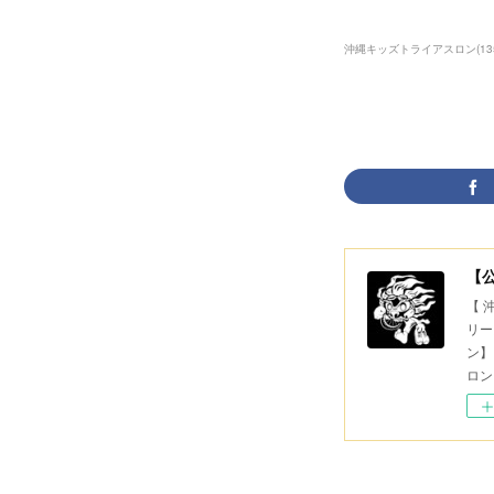
沖縄キッズトライアスロン
(
13
【
【 
リー
ン】
ロン