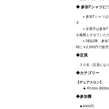
◆ 参加Tシャツに
※ 参加Tシャツは
す
※ 全選手は参加T
を義務とさせていた
※ 2戦以降、参加
時に￥2,500円で
◆定員
３０名（定員になり
◆カテゴリー
【デュアスロン】
★ R100m B350
◆参加費
★4000円