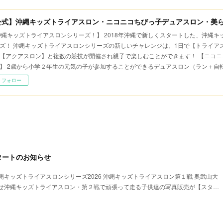
公式】沖縄キッズトライアスロン・ニコニコちびっ子デュアスロン・美
沖縄キッズトライアスロンシリーズ！】 2018年沖縄で新しくスタートした、沖縄
ズ！ 沖縄キッズトライアスロンシリーズの新しいチャレンジは、1日で【トライア
【アクアスロン】と複数の競技が開催され親子で楽しむことができます！ 【ニコニ
】 2歳から小学２年生の元気の子が参加することができるデュアスロン（ラン＋自
フォロー
タートのお知らせ
キッズトライアスロンシリーズ2026 沖縄キッズトライアスロン第１戦 奥武山大
せ沖縄キッズトライアスロン・第２戦で頑張って走る子供達の写真販売が【スタ…