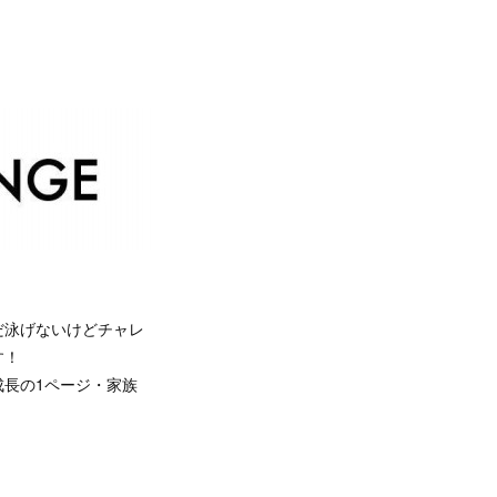
だ泳げないけどチャレ
す！
成長の1ページ・家族