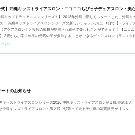
公式】沖縄キッズトライアスロン・ニコニコちびっ子デュアスロン・美
沖縄キッズトライアスロンシリーズ！】 2018年沖縄で新しくスタートした、沖縄
ズ！ 沖縄キッズトライアスロンシリーズの新しいチャレンジは、1日で【トライア
【アクアスロン】と複数の競技が開催され親子で楽しむことができます！ 【ニコニ
】 2歳から小学２年生の元気の子が参加することができるデュアスロン（ラン＋自
フォロー
タートのお知らせ
キッズトライアスロンシリーズ2026 沖縄キッズトライアスロン第１戦 奥武山大
せ沖縄キッズトライアスロン・第２戦で頑張って走る子供達の写真販売が【スタ…