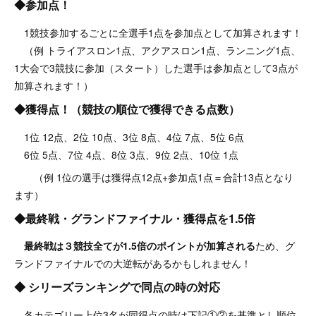
◆参加点！
1競技参加するごとに全選手1点を参加点として加算されます！
（例 トライアスロン1点、アクアスロン1点、ランニング1点、
1大会で3競技に参加（スタート）した選手は参加点として3点が
加算されます！）
◆獲得点！（競技の順位で獲得できる点数）
1位 12点、2位 10点、3位 8点、4位 7点、5位 6点
6位 5点、7位 4点、8位 3点、9位 2点、10位 1点
（例 1位の選手は獲得点12点+参加点1点＝合計13点となり
ます）
◆最終戦・グランドファイナル・獲得点を1.5倍
最終戦は３競技全てが1.5倍のポイントが加算される
ため、グ
ランドファイナルでの大逆転があるかもしれません！
◆ シリーズランキングで同点の時の対応
各カテゴリー上位3名が同得点の時は下記①②を基準とし順位