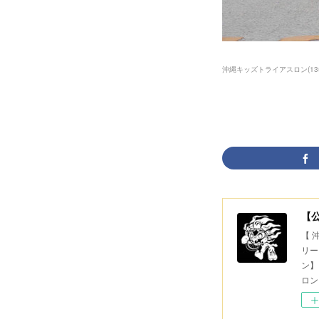
沖縄キッズトライアスロン
(
13
【
【 
リー
ン】
ロン