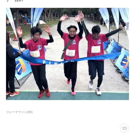
リレーマラソン
(
30
)