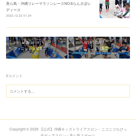
美ら島・沖縄リレーマラソンレースNO.6らんさぽレ
ディース
2022.12.22 01:24
2021.12.23 22:00
2021.12.23 01:38
フィニッシュ写真⑤
フィニッシュ写真③
0
コメント
Copyright ©
2026
【公式】沖縄キッズトライアスロン・ニコニコちびっ
子デュアスロン・美ら島スポーツ
.