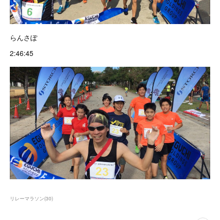
らんさぽ
2:46:45
リレーマラソン
(
30
)