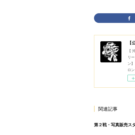
【
【 
リー
ン】
ロン
関連記事
第２戦・写真販売ス