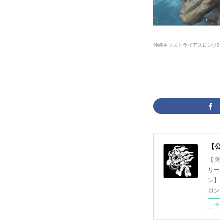
沖縄キッズトライアスロン
(
13
【
【 
リー
ン】
ロン