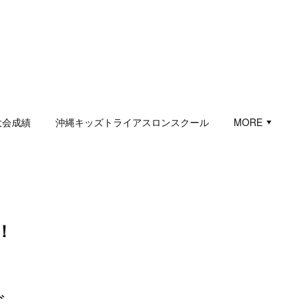
大会成績
沖縄キッズトライアスロンスクール
MORE
！
ズ