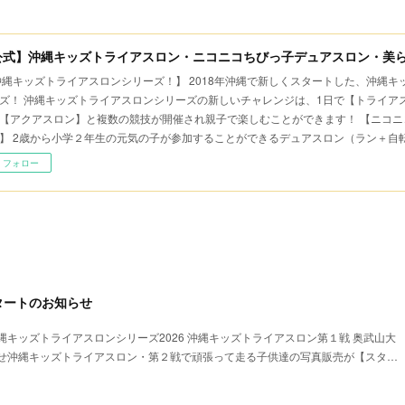
公式】沖縄キッズトライアスロン・ニコニコちびっ子デュアスロン・美
沖縄キッズトライアスロンシリーズ！】 2018年沖縄で新しくスタートした、沖縄
ズ！ 沖縄キッズトライアスロンシリーズの新しいチャレンジは、1日で【トライア
【アクアスロン】と複数の競技が開催され親子で楽しむことができます！ 【ニコニ
】 2歳から小学２年生の元気の子が参加することができるデュアスロン（ラン＋自
フォロー
タートのお知らせ
キッズトライアスロンシリーズ2026 沖縄キッズトライアスロン第１戦 奥武山大
せ沖縄キッズトライアスロン・第２戦で頑張って走る子供達の写真販売が【スタ…